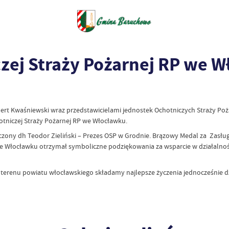
czej Straży Pożarnej RP we 
ert Kwaśniewski wraz przedstawicielami jednostek Ochotniczych Straży Po
otniczej Straży Pożarnej RP we Włocławku.
ony dh Teodor Zieliński – Prezes OSP w Grodnie. Brązowy Medal za Zasługi
we Włocławku otrzymał symboliczne podziękowania za wsparcie w działalno
renu powiatu włocławskiego składamy najlepsze życzenia jednocześnie dzię