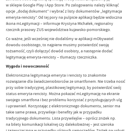
w sklepie Google Play i App Store. Po zalogowaniu należy kliknąć
opcje „dodaj dokument” i wybrać z listy dokumentów „legitymacja
emeryta-rencisty”. Od tej pory na pulpicie aplikacji będzie widoczna
ikona mLegitymacji – informuje Krystyna Michałek, regionalny
rzecznik prasowy ZUS województwa kujawsko-pomorskiego.
Co ważne, jeśli wcześniej nie dodaliśmy w aplikacji mObywatel
dowodu osobistego, to najpierw musimy potwierdzić swoją
tożsamość, czyli dołączyć dowód osobisty, a następnie dodać
legitymację emeryta-rencisty – tłumaczy rzeczniczka.
Wygoda i nowoczesność
Elektroniczna legitymacja emeryta i rencisty to znakomite
rozwiązanie dla świadczeniobiorców ze smartfonem. Nie trzeba nosić
przy sobie tradycyjnej, plastikowej legitymacji, by potwierdzić swój
status emeryta-rencisty. Można pokazać mLegitymację na ekranie
swojego smartfona i bez problemu korzystać z przysługujących ulg
i uprawnień. Korzystając z elektronicznego dokumentu, senior ma
takie same prawa, przywileje i benefity jak w przypadku
tradycyjnego dokumentu. Lista przywilejów – oprócz zniżek np.
na bilety komunikacji lokalnej czy dalekobieżnej – jest szeroka
i zazwyczaj inna w przypadku różnych samorządów. Zniżek na usługi