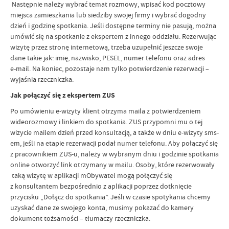
Następnie należy wybrać temat rozmowy, wpisać kod pocztowy
miejsca zamieszkania lub siedziby swojej firmy i wybrać dogodny
dzień i godzinę spotkania. Jeśli dostępne terminy nie pasują, można
umówić się na spotkanie z ekspertem z innego oddziału. Rezerwując
wizytę przez stronę internetową, trzeba uzupełnić jeszcze swoje
dane takie jak: imię, nazwisko, PESEL, numer telefonu oraz adres
e-mail. Na koniec, pozostaje nam tylko potwierdzenie rezerwacji –
wyjaśnia rzeczniczka.
Jak połączyć się z ekspertem ZUS
Po umówieniu e-wizyty klient otrzyma maila z potwierdzeniem
wideorozmowy i linkiem do spotkania. ZUS przypomni mu o tej
wizycie mailem dzień przed konsultacją, a także w dniu e-wizyty sms-
em, jeśli na etapie rezerwacji podał numer telefonu. Aby połączyć się
z pracownikiem ZUS-u, należy w wybranym dniu i godzinie spotkania
online otworzyć link otrzymany w mailu. Osoby, które rezerwowały
taką wizytę w aplikacji mObywatel mogą połączyć się
z konsultantem bezpośrednio z aplikacji poprzez dotknięcie
przycisku „Dołącz do spotkania”. Jeśli w czasie spotykania chcemy
uzyskać dane ze swojego konta, musimy pokazać do kamery
dokument tożsamości – tłumaczy rzeczniczka.