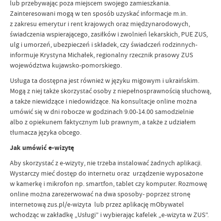
lub przebywając poza miejscem swojego zamieszkania.
Zainteresowani mogą w ten sposób uzyskać informacje m.in.
z zakresu emerytur i rent krajowych oraz międzynarodowych,
świadczenia wspierającego, zasiłków i zwolnień lekarskich, PUE ZUS,
ulg i umorzeń, ubezpieczeń i składek, czy świadczeń rodzinnych-
informuje Krystyna Michałek, regionalny rzecznik prasowy ZUS
województwa kujawsko-pomorskiego.
Usługa ta dostępna jest również w języku migowym i ukraińskim.
Mogą z niej także skorzystać osoby z niepełnosprawnością słuchową,
a także niewidzące i niedowidzące. Na konsultacje online można
umówić się w dni robocze w godzinach 9.00-14.00 samodzielnie
albo z opiekunem faktycznym lub prawnym, a także z udziałem
tłumacza języka obcego.
Jak umówić e-wizytę
Aby skorzystać z e-wizyty, nie trzeba instalować żadnych aplikacji.
Wystarczy mieć dostęp do internetu oraz urządzenie wyposażone
w kamerkę i mikrofon np. smartfon, tablet czy komputer. Rozmowę
online można zarezerwować na dwa sposoby- poprzez stronę
internetową zus.pl/e-wizyta lub przez aplikację mObywatel
wchodząc w zakładkę „Usługi” i wybierając kafelek „e-wizyta w ZUS”.