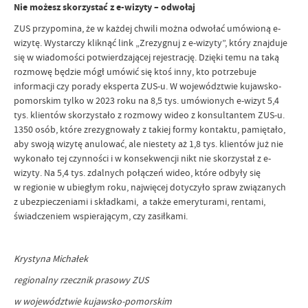
Nie możesz skorzystać z e-wizyty – odwołaj
ZUS przypomina, że w każdej chwili można odwołać umówioną e-
wizytę. Wystarczy kliknąć link „Zrezygnuj z e-wizyty”, który znajduje
się w wiadomości potwierdzającej rejestrację. Dzięki temu na taką
rozmowę będzie mógł umówić się ktoś inny, kto potrzebuje
informacji czy porady eksperta ZUS-u. W województwie kujawsko-
pomorskim tylko w 2023 roku na 8,5 tys. umówionych e-wizyt 5,4
tys. klientów skorzystało z rozmowy wideo z konsultantem ZUS-u.
1350 osób, które zrezygnowały z takiej formy kontaktu, pamiętało,
aby swoją wizytę anulować, ale niestety aż 1,8 tys. klientów już nie
wykonało tej czynności i w konsekwencji nikt nie skorzystał z e-
wizyty. Na 5,4 tys. zdalnych połączeń wideo, które odbyły się
w regionie w ubiegłym roku, najwięcej dotyczyło spraw związanych
z ubezpieczeniami i składkami, a także emeryturami, rentami,
świadczeniem wspierającym, czy zasiłkami.
Krystyna Michałek
regionalny rzecznik prasowy ZUS
w województwie kujawsko-pomorskim