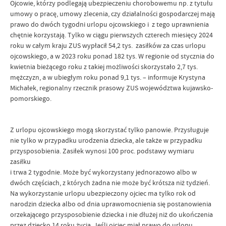
Ojcowie, którzy podlegają ubezpieczeniu chorobowemu np. z tytułu
umowy o pracę, umowy zlecenia, czy działalności gospodarczej mają
prawo do dwóch tygodni urlopu ojcowskiego i z tego uprawnienia
chętnie korzystają. Tylko w ciągu pierwszych czterech miesięcy 2024
roku w całym kraju ZUS wypłacił 54,2 tys. zasiłków za czas urlopu
ojcowskiego, a w 2023 roku ponad 182 tys. W regionie od stycznia do
kwietnia bieżącego roku z takiej możliwości skorzystało 2,7 tys.
mężczyzn, a w ubiegłym roku ponad 9,1 tys. – informuje Krystyna
Michałek, regionalny rzecznik prasowy ZUS województwa kujawsko-
pomorskiego.
Z urlopu ojcowskiego mogą skorzystać tylko panowie. Przysługuje
nie tylko w przypadku urodzenia dziecka, ale także w przypadku
przysposobienia. Zasiłek wynosi 100 proc. podstawy wymiaru
zasiłku
i trwa 2 tygodnie. Może być wykorzystany jednorazowo albo w
dwóch częściach, z których żadna nie może być krótsza niż tydzień.
Na wykorzystanie urlopu ubezpieczony ojciec ma tylko rok od
narodzin dziecka albo od dnia uprawomocnienia się postanowienia
orzekającego przysposobienie dziecka i nie dłużej niż do ukończenia
przez dziecko 14 roku życia. Jeśli ojciec miał prawo do urlopu