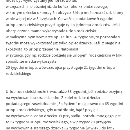
może być wykorzystany jednorazowo lub
w częściach, nie później niż do końca roku kalendarzowego,
w którym dziecko ukończy 6. rok życia. Urlop może zostać udzielony
w nie więcej niż w 5. częściach. Co ważne, dodatkowe 9 tygodni
urlopu rodzicielskiego przysługuje tylko jednemu z rodziców. Jeśli
ubezpieczona mama wykorzystała urlop rodzicielski
w maksymalnym wymiarze np. 32. lub 34. tygodnie, to pozostałe 9
tygodni może wykorzystać już tylko ojciec dziecka. Jeśli z niego nie
skorzysta, to urlop przepadnie. Natomiast
w sytuacji, gdy np. rodzice podzielą się urlopem rodzicielskim w taki
sposób, że matka wykorzysta
20 tygodni urlopu, wówczas ojcu przysługuje 21 tygodni urlopu
rodzicielskiego.
Urlop rodzicielski może trwać także 38 tygodni, jeśli rodzice przyjmą
na wychowanie starsze dziecko. Z kolei rodzice dziecka
posiadającego zaświadczenie „Za życiem” mają prawo do 65 tygodni
urlopu rodzicielskiego, gdy urodziło się, bądź przyjęli
na wychowanie jedno dziecko. W przypadku porodu mnogiego jest
to 67 tygodni urlopu rodzicielskiego, a w przypadku przyjęcia
na wychowanie starszego dziecka 62 tygodnie (w wieku do lat 7