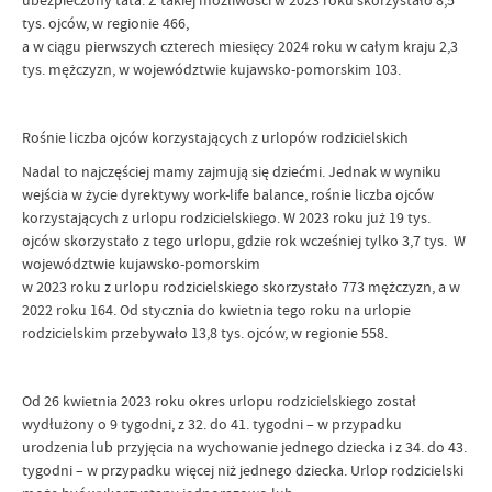
ubezpieczony tata. Z takiej możliwości w 2023 roku skorzystało 8,5
tys. ojców, w regionie 466,
a w ciągu pierwszych czterech miesięcy 2024 roku w całym kraju 2,3
tys. mężczyzn, w województwie kujawsko-pomorskim 103.
Rośnie liczba ojców korzystających z urlopów rodzicielskich
Nadal to najczęściej mamy zajmują się dziećmi. Jednak w wyniku
wejścia w życie dyrektywy work-life balance, rośnie liczba ojców
korzystających z urlopu rodzicielskiego. W 2023 roku już 19 tys.
ojców skorzystało z tego urlopu, gdzie rok wcześniej tylko 3,7 tys. W
województwie kujawsko-pomorskim
w 2023 roku z urlopu rodzicielskiego skorzystało 773 mężczyzn, a w
2022 roku 164. Od stycznia do kwietnia tego roku na urlopie
rodzicielskim przebywało 13,8 tys. ojców, w regionie 558.
Od 26 kwietnia 2023 roku okres urlopu rodzicielskiego został
wydłużony o 9 tygodni, z 32. do 41. tygodni – w przypadku
urodzenia lub przyjęcia na wychowanie jednego dziecka i z 34. do 43.
tygodni – w przypadku więcej niż jednego dziecka. Urlop rodzicielski